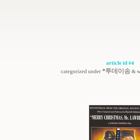
article id #4
*투데이송
categorized under
& w