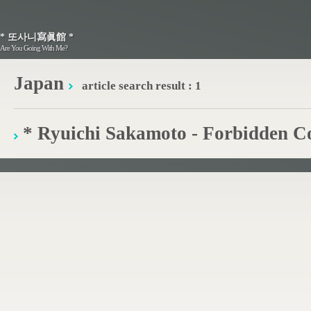
* 또사니寫眞館 *
* 또사니寫眞館 *
Are You Going With Me?
Are You Going With Me?
Japan
article search result : 1
* Ryuichi Sakamoto - Forbidden C