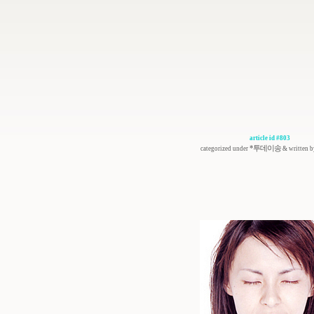
article id #803
*투데이송
categorized under
& written 