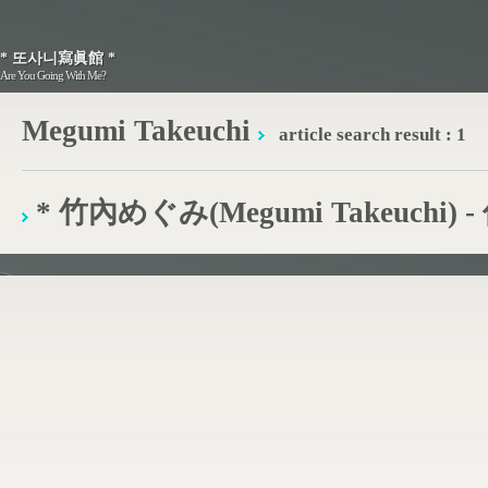
* 또사니寫眞館 *
* 또사니寫眞館 *
Are You Going With Me?
Are You Going With Me?
Megumi Takeuchi
article search result : 1
* 竹內めぐみ(Megumi Takeuchi)