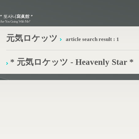
* 또사니寫眞館 *
* 또사니寫眞館 *
Are You Going With Me?
Are You Going With Me?
元気ロケッツ
article search result : 1
* 元気ロケッツ - Heavenly Star *