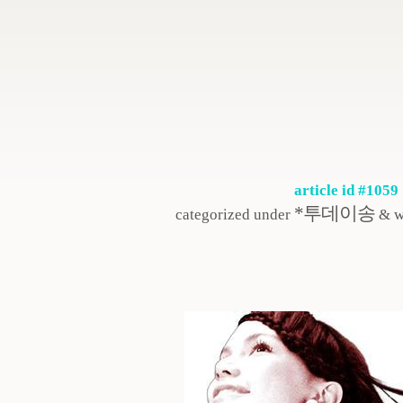
article id #1059
*투데이송
categorized under
& w