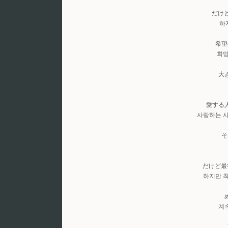
だけ
하
希望
희망
大
愛する
사랑하는 
そ
だけど最
하지만 
계