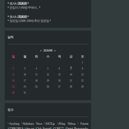
* 또사니寫眞館 *
* 은임이 다락방 中에서... *
* 또사니寫眞館 *
* 정은임 (1968~2004) 추모 정은임 *
달력
«
2026/08
»
일
월
화
수
목
금
토
1
7
2
3
4
5
6
8
9
10
11
12
13
14
15
16
17
18
19
20
21
22
23
24
25
26
27
28
29
30
31
링크
>buyking
Akihabara News
ASCII.jp
AVing
Bebop / Futurist
*
*
*
*
*
CDPKOREA
clien.net
Club Portrait*
CORE77
Digital Photography
*
*
*
*
*