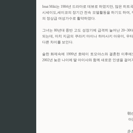
Imai Miki는 1984년 드라마로 데뷰로 하였지만, 많은 히
시세이도,세이코의 장기간 전속 모델활동을 하기도 하여, 우
의 정상급 여성가수로 활약하였다.
그녀는 80년대 중반 고도 성장기에 급격히 늘어난 20~3
되는데, 마치 지금의 쿠라키 마이나 하마사키 아유미, 우
다른 차이를 보인다.
숱한 화제속에 1999년 호테이 토모야스와 결혼한 이후
2002년 늦은 나이에 딸 아이샤와 함께 새로운 인생을 걸어
朝
아
步