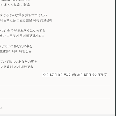
비에 지지않을 기분을
拔けるそんな强さ 持ちつづけたい
나갈수있는 그런강함을 계속 갖고싶어
いつか全てが 崩れそうになっても
언젠가 모든것이 무너질것같게되도
信じていてあなたの事を
믿고있어 너에 대한것을
ていて欲しいあなたの事を
믿어줬음해 너에 대한것을
(
0
)
(
0
)
/56