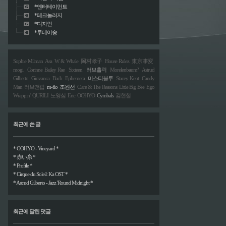
*엔터테이먼트
*테크놀러지
*디자인
*투데이송
Sophie Milman
Asa
W & Whale
岡村孝子
House Rulez
東京事変
mogi
Corinne Bailey Rae
Sixteen
러브홀릭
Morelenbaum²
Astrud
Gilberto
Giovanca
Bach
Ephemera
미스티블루
Stacey Kent
Candy
Man
러브앤팝
m-flo
조원선
Clare & The Reasons
Little Big Bee
Ego
Wrappin'
QURILI
노영심
Eric
OOHYO
Cymbals
김현철
최근에 쓴 글
* OOHYO - Vineyard *
* 赤い糸 *
* Profile *
* Cirque du Soleil: Ka OST *
* Astrud Gilberto - Jazz 'Round Midnight *
최근에 달린 댓글