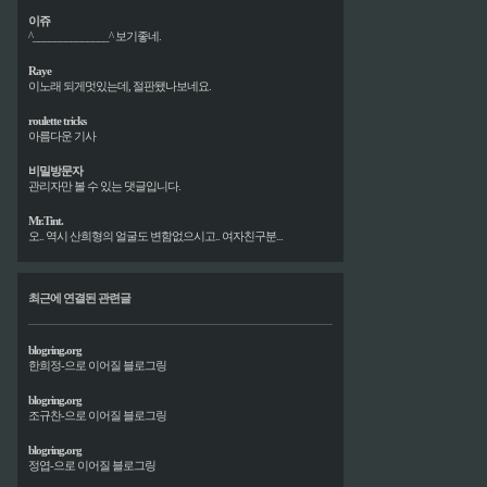
이쥬
^______________^ 보기좋네.
Raye
이노래 되게멋있는데, 절판됐나보네요.
roulette tricks
아름다운 기사
비밀방문자
관리자만 볼 수 있는 댓글입니다.
Mr.Tint.
오.. 역시 산희형의 얼굴도 변함없으시고.. 여자친구분...
최근에 연결된 관련글
blogring.org
한희정-으로 이어질 블로그링
blogring.org
조규찬-으로 이어질 블로그링
blogring.org
정엽-으로 이어질 블로그링