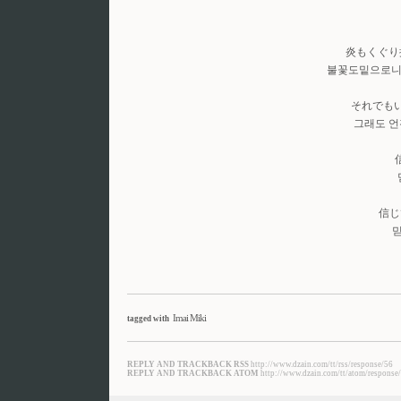
炎もくぐり
불꽃도밑으로니
それでも
그래도 
信じ
Imai Miki
tagged with
REPLY AND TRACKBACK RSS
http://www.dzain.com/tt/rss/response/56
REPLY AND TRACKBACK ATOM
http://www.dzain.com/tt/atom/response