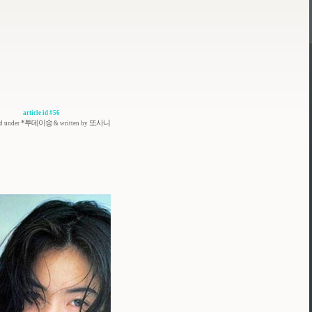
article id #56
*투데이송
또사니
ed under
& written by