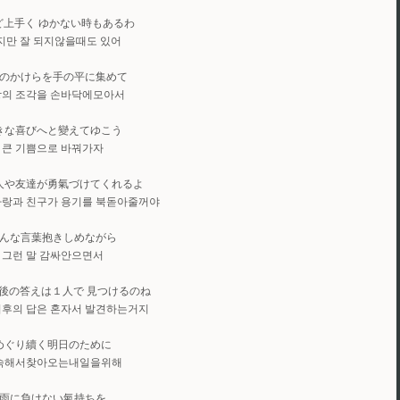
ど上手く ゆかない時もあるわ
지만 잘 되지않을때도 있어
のかけらを手の平に集めて
의 조각을 손바닥에모아서
きな喜びへと變えてゆこう
큰 기쁨으로 바꿔가자
人や友達が勇氣づけてくれるよ
사랑과 친구가 용기를 북돋아줄꺼야
んな言葉抱きしめながら
그런 말 감싸안으면서
後の答えは１人で 見つけるのね
최후의 답은 혼자서 발견하는거지
めぐり續く明日のために
속해서찾아오는내일을위해
雨に負けない氣持ちを