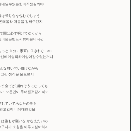
을내딜수있는힘이꼭생길꺼야
陽は登り心を包むでしょう
은떠올라 마음을 감싸주겠지
て闇は必ず明けてゆくから
고어움은반드시밝아올테니깐
もっと 自分に素直に生きれないの
 자신에게솔직하게살아갈수없는거니
んな思い問い掛けながら
그런 생각을 물으면서
で 全てが 崩れそうになっても
마. 모든건이 무너질것같게되도
信じていてあなたの事を
믿고있어 너에대한것을
うは誰もが願いを かなえたいの
누구나가 소원을 이루고싶어하지