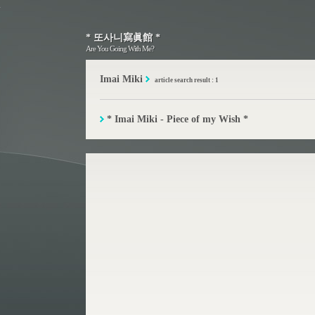
* 또사니寫眞館 *
* 또사니寫眞館 *
Are You Going With Me?
Are You Going With Me?
Imai Miki
article search result : 1
* Imai Miki - Piece of my Wish *