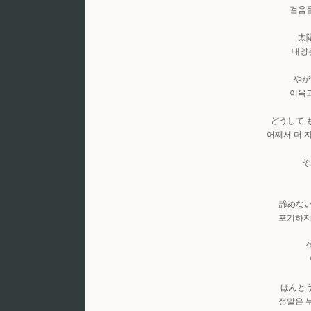
걸음
太
태양
やが
이윽
どうして 
어째서 더
そ
諦めない
포기하지
ほんと
정말은 