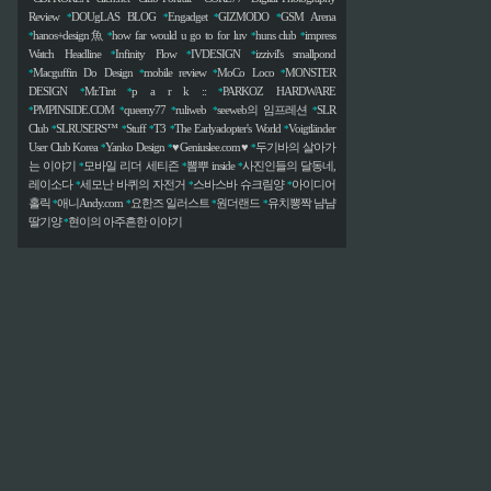
Review
DOUgLAS BLOG
Engadget
GIZMODO
GSM Arena
*
*
*
*
hanos+design魚
how far would u go to for luv
huns club
impress
*
*
*
*
Watch Headline
Infinity Flow
IVDESIGN
izzivil's smallpond
*
*
*
Macguffin Do Design
mobile review
MoCo Loco
MONSTER
*
*
*
*
DESIGN
Mr.Tint
p a r k ::
PARKOZ HARDWARE
*
*
*
PMPINSIDE.COM
queeny77
ruliweb
seeweb의 임프레션
SLR
*
*
*
*
*
Club
SLRUSERS™
Stuff
T3
The Earlyadopter's World
Voigtländer
*
*
*
*
*
User Club Korea
Yanko Design
♥Geniuslee.com♥
두기바의 살아가
*
*
*
는 이야기
모바일 리더 세티즌
뽐뿌 inside
사진인들의 달동네,
*
*
*
레이소다
세모난 바퀴의 자전거
스바스바 슈크림양
아이디어
*
*
*
홀릭
애니Andy.com
요한즈 일러스트
원더랜드
유치뽕짝 냠냠
*
*
*
*
딸기양
현이의 아주흔한 이야기
*