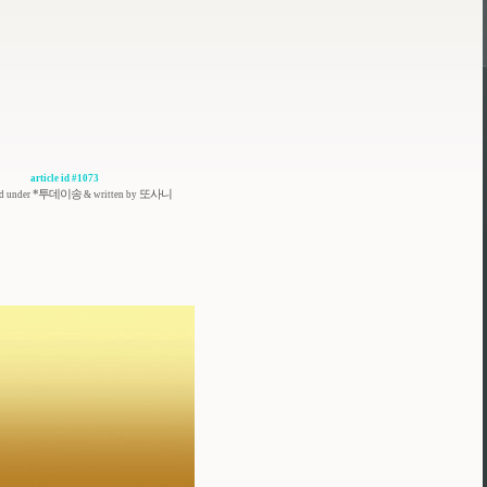
article id #1073
*투데이송
또사니
ed under
& written by