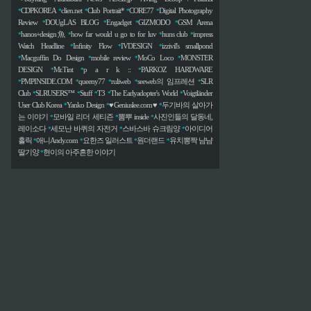
CDPKOREA
clien.net
Club Portrait*
CORE77
Digital Photography
*
*
*
*
*
Review
DOUgLAS BLOG
Engadget
GIZMODO
GSM Arena
*
*
*
*
hanos+design魚
how far would u go to for luv
huns club
impress
*
*
*
*
Watch Headline
Infinity Flow
IVDESIGN
izzivil's smallpond
*
*
*
Macguffin Do Design
mobile review
MoCo Loco
MONSTER
*
*
*
*
DESIGN
Mr.Tint
p a r k ::
PARKOZ HARDWARE
*
*
*
PMPINSIDE.COM
queeny77
ruliweb
seeweb의 임프레션
SLR
*
*
*
*
*
Club
SLRUSERS™
Stuff
T3
The Earlyadopter's World
Voigtländer
*
*
*
*
*
User Club Korea
Yanko Design
♥Geniuslee.com♥
두기바의 살아가
*
*
*
는 이야기
모바일 리더 세티즌
뽐뿌 inside
사진인들의 달동네,
*
*
*
레이소다
세모난 바퀴의 자전거
스바스바 슈크림양
아이디어
*
*
*
홀릭
애니Andy.com
요한즈 일러스트
원더랜드
유치뽕짝 냠냠
*
*
*
*
딸기양
현이의 아주흔한 이야기
*