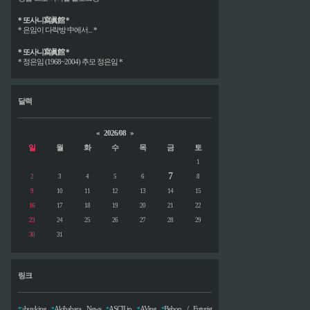
* 또사니寫眞館 *
* 은임이 다락방 中에서... *
* 또사니寫眞館 *
* 정은임 (1968~2004) 추모 정은임 *
달력
«
2026/08
»
일
월
화
수
목
금
토
1
7
2
3
4
5
6
8
9
10
11
12
13
14
15
16
17
18
19
20
21
22
23
24
25
26
27
28
29
30
31
링크
>buyking
Akihabara News
ASCII.jp
AVing
Bebop / Futurist
*
*
*
*
*