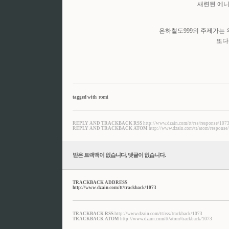
새련된 에니
은하철도999의 주제가는
또다
romi
tagged with
REPLY AND TRACKBACK RSS
http://www.dzain.com/tt/rss/response/107
REPLY AND TRACKBACK ATOM
http://www.dzain.com/tt/atom/response
받은 트랙백이 없습니다
,
댓글이 없습니다.
TRACKBACK ADDRESS
http://www.dzain.com/tt/trackback/1073
TRACKBACK RSS
http://www.dzain.com/tt/rss/trackback/1073
TRACKBACK ATOM
http://www.dzain.com/tt/atom/trackback/1073