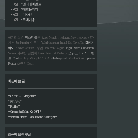
*엔터테이먼트
*테크놀러지
*디자인
*투데이송
해파리소년
미스티블루
Kaori Muraji
The Brand New Heavies
양파
지선
Joe Hisaishi
이루마
Yuki Koyanagi
Imai Miki
Towa Tei
클래지
콰이
Osawa Shinichi
정엽
Nouvelle Vague
Inger Marie Gundersen
Staireo
자우림
전람회
Color Filter
Pat Metheny
소규모 아카시아 밴
드
Cymbals
Ego Wrappin'
ABBA
Silje Nergaard
Marilyn Scott
Epitone
Project
조규찬
Bach
최근에 쓴 글
* OOHYO - Vineyard *
* 赤い糸 *
* Profile *
* Cirque du Soleil: Ka OST *
* Astrud Gilberto - Jazz 'Round Midnight *
최근에 달린 댓글