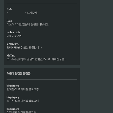
이쥬
^______________^ 보기좋네.
Raye
이노래 되게멋있는데, 절판됐나보네요.
roulette tricks
아름다운 기사
비밀방문자
관리자만 볼 수 있는 댓글입니다.
Mr.Tint.
오.. 역시 산희형의 얼굴도 변함없으시고.. 여자친구분...
최근에 연결된 관련글
blogring.org
한희정-으로 이어질 블로그링
blogring.org
조규찬-으로 이어질 블로그링
blogring.org
정엽-으로 이어질 블로그링