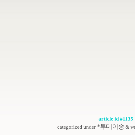
article id #1135
*투데이송
categorized under
& wr