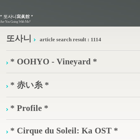
* 또사니寫眞館 *
* 또사니寫眞館 *
Are You Going With Me?
Are You Going With Me?
또사니
article search result : 1114
* OOHYO - Vineyard *
* 赤い糸 *
* Profile *
* Cirque du Soleil: Ka OST *