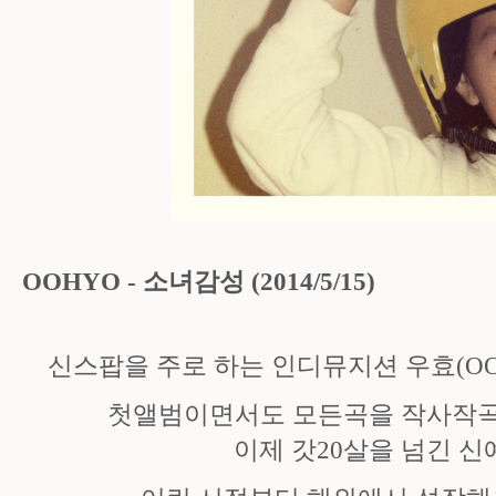
OOHYO - 소녀감성 (2014/5/15)
신스팝을 주로 하는 인디뮤지션 우효(OOH
첫앨범이면서도 모든곡을 작사작곡
이제 갓20살을 넘긴 신