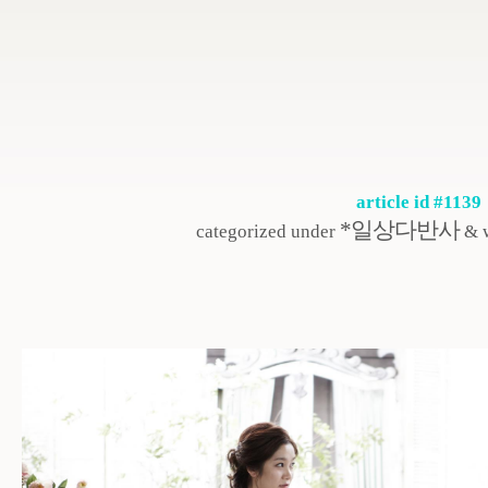
article id #1139
*일상다반사
categorized under
& w