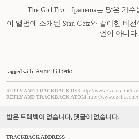
The Girl From Ipanema는 많
이 앨범에 소개된 Stan Getz와 같이한 
언이 아니다
Astrud Gilberto
tagged with
REPLY AND TRACKBACK RSS
http://www.dzain.com/tt/r
REPLY AND TRACKBACK ATOM
http://www.dzain.com/t
받은 트랙백이 없습니다
,
댓글이 없습니다.
TRACKBACK ADDRESS