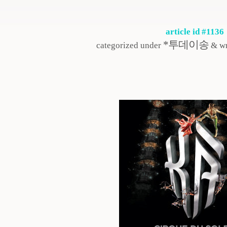
article id #1136
*투데이송
categorized under
& wr