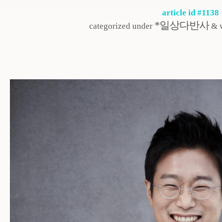
article id #1138
*일상다반사
categorized under
& w