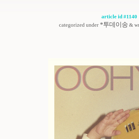
article id #1140
*투데이송
categorized under
& wr