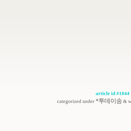
article id #1044
*투데이송
categorized under
& w