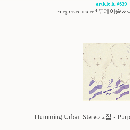
article id #639
*투데이송
categorized under
& w
Humming Urban Stereo 2집 - Purp