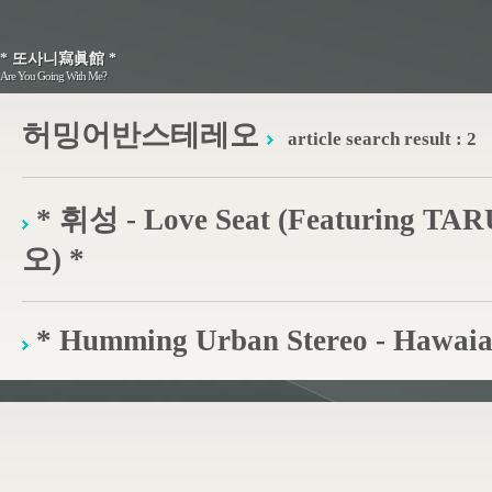
* 또사니寫眞館 *
* 또사니寫眞館 *
Are You Going With Me?
Are You Going With Me?
허밍어반스테레오
article search result : 2
* 휘성 - Love Seat (Featuring
오) *
* Humming Urban Stereo - Hawaia