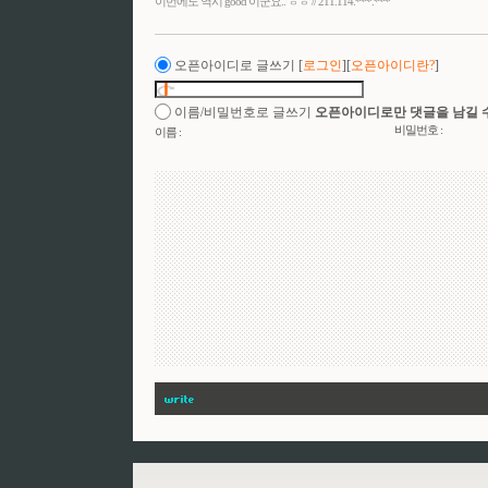
이번에도 역시 good 이군요.. ㅎㅎ // 211.114.***.***
오픈아이디로 글쓰기
[
로그인
][
오픈아이디란?
]
이름/비밀번호로 글쓰기
오픈아이디로만 댓글을 남길 
비밀번호 :
이름 :