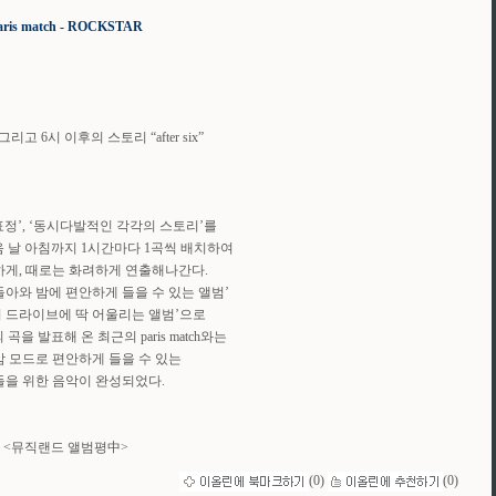
aris match - ROCKSTAR
그리고 6시 이후의 스토리 “after six”
표정’, ‘동시다발적인 각각의 스토리’를
음 날 아침까지 1시간마다 1곡씩 배치하여
게, 때로는 화려하게 연출해나간다.
돌아와 밤에 편안하게 들을 수 있는 앨범’
의 드라이브에 딱 어울리는 앨범’으로
곡을 발표해 온 최근의 paris match와는
밤 모드로 편안하게 들을 수 있는
을 위한 음악이 완성되었다.
<뮤직랜드 앨범평中>
(
0
)
(
0
)