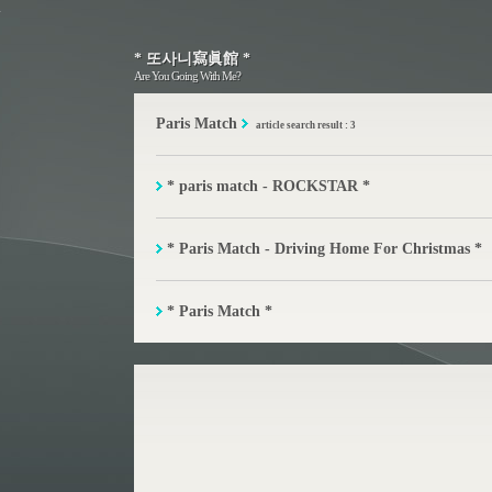
* 또사니寫眞館 *
* 또사니寫眞館 *
Are You Going With Me?
Are You Going With Me?
Paris Match
article search result : 3
* paris match - ROCKSTAR *
* Paris Match - Driving Home For Christmas *
* Paris Match *