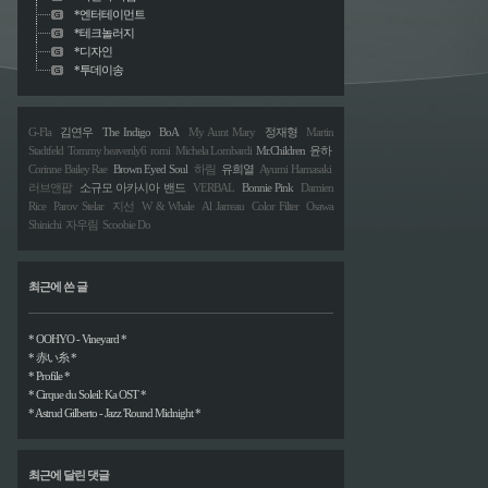
*엔터테이먼트
*테크놀러지
*디자인
*투데이송
G-Fla
김연우
The Indigo
BoA
My Aunt Mary
정재형
Martin
Stadtfeld
Tommy heavenly6
romi
Michela Lombardi
Mr.Children
윤하
Corinne Bailey Rae
Brown Eyed Soul
하림
유희열
Ayumi Hamasaki
러브앤팝
소규모 아카시아 밴드
VERBAL
Bonnie Pink
Damien
Rice
Parov Stelar
지선
W & Whale
Al Jarreau
Color Filter
Osawa
Shinichi
자우림
Scoobie Do
최근에 쓴 글
* OOHYO - Vineyard *
* 赤い糸 *
* Profile *
* Cirque du Soleil: Ka OST *
* Astrud Gilberto - Jazz 'Round Midnight *
최근에 달린 댓글