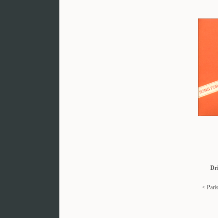
Dr
< Pari