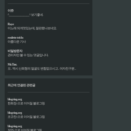
이쥬
^______________^ 보기좋네.
Raye
이노래 되게멋있는데, 절판됐나보네요.
roulette tricks
아름다운 기사
비밀방문자
관리자만 볼 수 있는 댓글입니다.
Mr.Tint.
오.. 역시 산희형의 얼굴도 변함없으시고.. 여자친구분...
최근에 연결된 관련글
blogring.org
한희정-으로 이어질 블로그링
blogring.org
조규찬-으로 이어질 블로그링
blogring.org
정엽-으로 이어질 블로그링