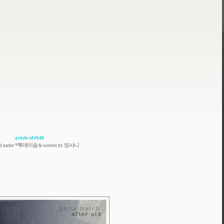
article id #648
*투데이송
또사니
ed under
& written by