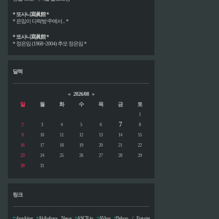
* 또사니寫眞館 *
* 은임이 다락방 中에서... *
* 또사니寫眞館 *
* 정은임 (1968~2004) 추모 정은임 *
달력
«
2026/08
»
일
월
화
수
목
금
토
1
7
2
3
4
5
6
8
9
10
11
12
13
14
15
16
17
18
19
20
21
22
23
24
25
26
27
28
29
30
31
링크
>buyking
Akihabara News
ASCII.jp
AVing
Bebop / Futurist
*
*
*
*
*