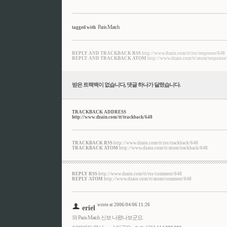
Paris Match
tagged with
REPLY AND TRACKBACK RSS
http://www.dzain.com/tt/rss/response/648
REPLY AND TRACKBACK ATOM
http://www.dzain.com/tt/atom/response
받은 트랙백이 없습니다
,
댓글
하나
가 달렸습니다.
TRACKBACK ADDRESS
http://www.dzain.com/tt/trackback/648
TRACKBACK RSS
http://www.dzain.com/tt/rss/trackback/648
TRACKBACK ATOM
http://www.dzain.com/tt/atom/trackback/648
REPLY RSS
http://www.dzain.com/tt/rss/comment/648
REPLY ATOM
http://www.dzain.com/tt/atom/comment/648
wrote at 2006/04/06 11:26
eriel
와 Paris Match 신보 나왔나보군요.