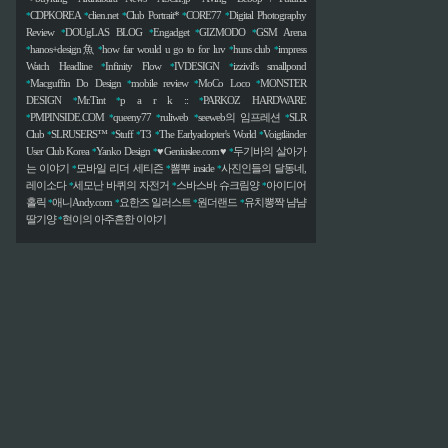
CDPKOREA
clien.net
Club Portrait*
CORE77
Digital Photography
*
*
*
*
*
Review
DOUgLAS BLOG
Engadget
GIZMODO
GSM Arena
*
*
*
*
hanos+design魚
how far would u go to for luv
huns club
impress
*
*
*
*
Watch Headline
Infinity Flow
IVDESIGN
izzivil's smallpond
*
*
*
Macguffin Do Design
mobile review
MoCo Loco
MONSTER
*
*
*
*
DESIGN
Mr.Tint
p a r k ::
PARKOZ HARDWARE
*
*
*
PMPINSIDE.COM
queeny77
ruliweb
seeweb의 임프레션
SLR
*
*
*
*
*
Club
SLRUSERS™
Stuff
T3
The Earlyadopter's World
Voigtländer
*
*
*
*
*
User Club Korea
Yanko Design
♥Geniuslee.com♥
두기바의 살아가
*
*
*
는 이야기
모바일 리더 세티즌
뽐뿌 inside
사진인들의 달동네,
*
*
*
레이소다
세모난 바퀴의 자전거
스바스바 슈크림양
아이디어
*
*
*
홀릭
애니Andy.com
요한즈 일러스트
원더랜드
유치뽕짝 냠냠
*
*
*
*
딸기양
현이의 아주흔한 이야기
*