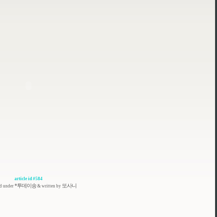
article id #584
*투데이송
또사니
ed under
& written by