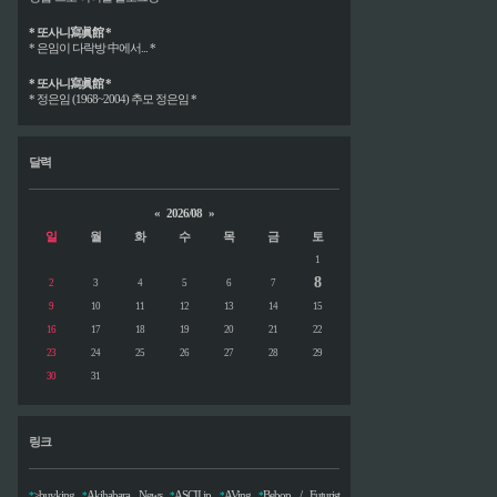
* 또사니寫眞館 *
* 은임이 다락방 中에서... *
* 또사니寫眞館 *
* 정은임 (1968~2004) 추모 정은임 *
달력
«
2026/08
»
일
월
화
수
목
금
토
1
8
2
3
4
5
6
7
9
10
11
12
13
14
15
16
17
18
19
20
21
22
23
24
25
26
27
28
29
30
31
링크
>buyking
Akihabara News
ASCII.jp
AVing
Bebop / Futurist
*
*
*
*
*