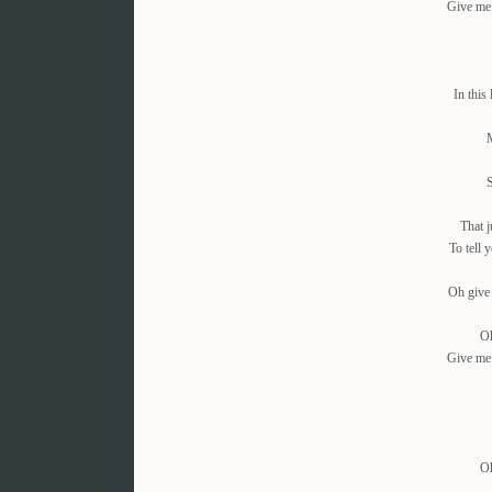
Give me 
In this
M
S
That j
To tell 
Oh give
Oh
Give me 
Oh