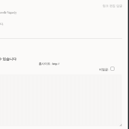
링크
편집
답글
velle Vague는
다.
수 있습니다
홈사이트 :
비밀글 :