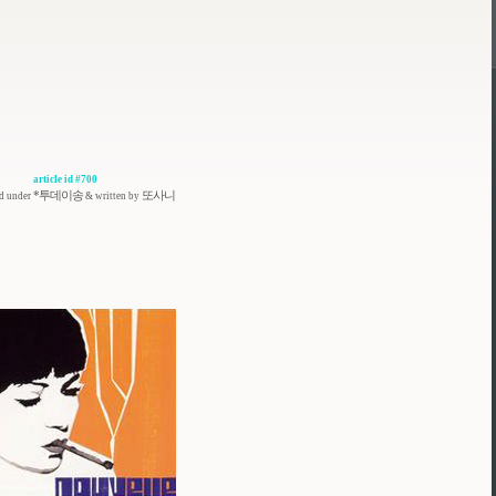
article id #700
*투데이송
또사니
ed under
& written by