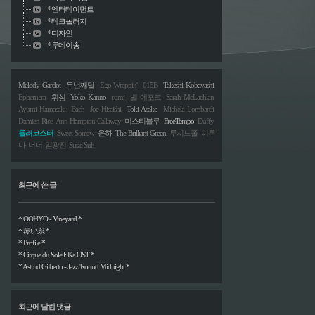
*엔터테이먼트
*테크놀러지
*디자인
*투데이송
Melody Gardot
두번째달
Ego Wrappin'
015B
Takeshi Kobayashi
Ephemera
휘성
Yoko Kanno
romi
벨 에포크
Sarah McLachlan
Ayumi Hamasaki
Bach
Joe Hisaishi
Toki Asako
Michela Lombardi
Damien Rice
Ann Hampton Callaway
미스티블루
FreeTempo
Duffy
롤러코스터
Sweet Sorrow
윤하
The Brilliant Green
루시드폴
이루
마
더더
김광진
Susie Suh
최근에 쓴 글
* OOHYO - Vineyard *
* 赤い糸 *
* Profile *
* Cirque du Soleil: Ka OST *
* Astrud Gilberto - Jazz 'Round Midnight *
최근에 달린 댓글