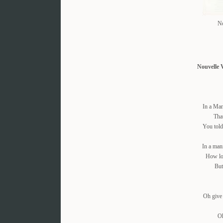
No
Nouvelle 
In a Man
That
You told
In a man
How lo
But
Oh give
Oh