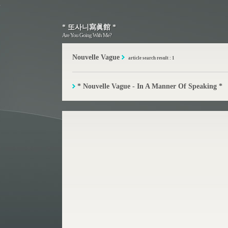
* 또사니寫眞館 *
* 또사니寫眞館 *
Are You Going With Me?
Are You Going With Me?
Nouvelle Vague
article search result : 1
* Nouvelle Vague - In A Manner Of Speaking *