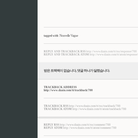
Nouvelle Vague
tagged with
REPLY AND TRACKBACK RSS
http://www.dzain.com/tt/rss/response/700
REPLY AND TRACKBACK ATOM
http://www.dzain.com/tt/atom/response
받은 트랙백이 없습니다
,
댓글
하나
가 달렸습니다.
TRACKBACK ADDRESS
http://www.dzain.com/tt/trackback/700
TRACKBACK RSS
http://www.dzain.com/tt/rss/trackback/700
TRACKBACK ATOM
http://www.dzain.com/tt/atom/trackback/700
REPLY RSS
http://www.dzain.com/tt/rss/comment/700
REPLY ATOM
http://www.dzain.com/tt/atom/comment/700