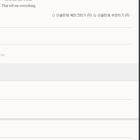
That tell me everything
(
0
)
(
0
)
/700