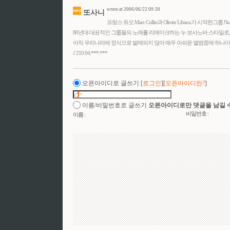
wrote at 2006/06/22 09:30
또사니
프랑스 듀오 Marc Collin과 Olivier Libaux가 시작한그룹 Nou
80년대 대표적인 그룹들의 노래를 리메이크하는 누 보사노바 스타일로,
아직 우리나라에 정식으로 발매되지 않아 매우 아쉬운 앨범중에 하나이
// 210.94.***.***
오픈아이디로 글쓰기
[
로그인
][
오픈아이디란?
]
이름/비밀번호로 글쓰기
오픈아이디로만 댓글을 남길 
비밀번호 :
이름 :