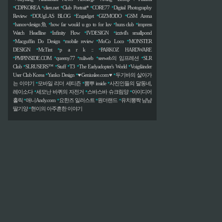
CDPKOREA
clien.net
Club Portrait*
CORE77
Digital Photography
*
*
*
*
*
Review
DOUgLAS BLOG
Engadget
GIZMODO
GSM Arena
*
*
*
*
hanos+design魚
how far would u go to for luv
huns club
impress
*
*
*
*
Watch Headline
Infinity Flow
IVDESIGN
izzivil's smallpond
*
*
*
Macguffin Do Design
mobile review
MoCo Loco
MONSTER
*
*
*
*
DESIGN
Mr.Tint
p a r k ::
PARKOZ HARDWARE
*
*
*
PMPINSIDE.COM
queeny77
ruliweb
seeweb의 임프레션
SLR
*
*
*
*
*
Club
SLRUSERS™
Stuff
T3
The Earlyadopter's World
Voigtländer
*
*
*
*
*
User Club Korea
Yanko Design
♥Geniuslee.com♥
두기바의 살아가
*
*
*
는 이야기
모바일 리더 세티즌
뽐뿌 inside
사진인들의 달동네,
*
*
*
레이소다
세모난 바퀴의 자전거
스바스바 슈크림양
아이디어
*
*
*
홀릭
애니Andy.com
요한즈 일러스트
원더랜드
유치뽕짝 냠냠
*
*
*
*
딸기양
현이의 아주흔한 이야기
*