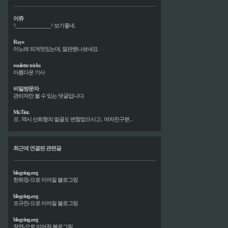
이쥬
^______________^ 보기좋네.
Raye
이노래 되게멋있는데, 절판됐나보네요.
roulette tricks
아름다운 기사
비밀방문자
관리자만 볼 수 있는 댓글입니다.
Mr.Tint.
오.. 역시 산희형의 얼굴도 변함없으시고.. 여자친구분...
최근에 연결된 관련글
blogring.org
한희정-으로 이어질 블로그링
blogring.org
조규찬-으로 이어질 블로그링
blogring.org
정엽-으로 이어질 블로그링