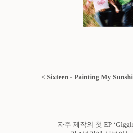
< Sixteen - Painting My Suns
자주 제작의 첫 EP ‘Giggle