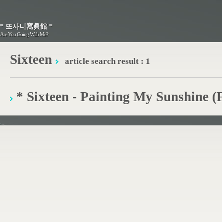
* 또사니寫眞館 *
* 또사니寫眞館 *
Are You Going With Me?
Are You Going With Me?
Sixteen
article search result : 1
* Sixteen - Painting My Sunshine