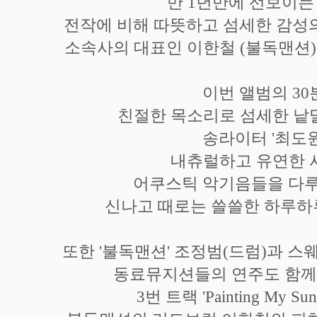
만 1년만에 선보이는 '
전작에 비해 따뜻하고 섬세한 감성의
소속사의 대표인 이한철 (불독맨션)
이번 앨범의 30
친절한 목소리로 섬세한 낱
송라이터 '최도원
내츄럴하고 유연한 
어쿠스틱 악기음들을 다루
신나고 때로는 쓸쓸한 하루하
또한 '불독맨션' 조정범(드럼)과 스
동료뮤지션들의 연주도 함께 
3번 트랙 'Painting My Su