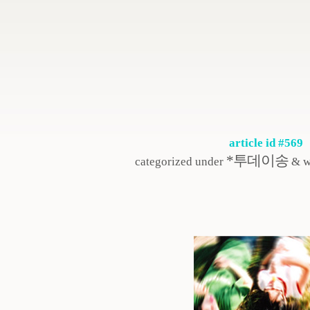
article id #569
*투데이송
categorized under
& w