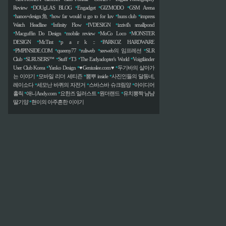
Review
DOUgLAS BLOG
Engadget
GIZMODO
GSM Arena
*
*
*
*
hanos+design魚
how far would u go to for luv
huns club
impress
*
*
*
*
Watch Headline
Infinity Flow
IVDESIGN
izzivil's smallpond
*
*
*
Macguffin Do Design
mobile review
MoCo Loco
MONSTER
*
*
*
*
DESIGN
Mr.Tint
p a r k ::
PARKOZ HARDWARE
*
*
*
PMPINSIDE.COM
queeny77
ruliweb
seeweb의 임프레션
SLR
*
*
*
*
*
Club
SLRUSERS™
Stuff
T3
The Earlyadopter's World
Voigtländer
*
*
*
*
*
User Club Korea
Yanko Design
♥Geniuslee.com♥
두기바의 살아가
*
*
*
는 이야기
모바일 리더 세티즌
뽐뿌 inside
사진인들의 달동네,
*
*
*
레이소다
세모난 바퀴의 자전거
스바스바 슈크림양
아이디어
*
*
*
홀릭
애니Andy.com
요한즈 일러스트
원더랜드
유치뽕짝 냠냠
*
*
*
*
딸기양
현이의 아주흔한 이야기
*