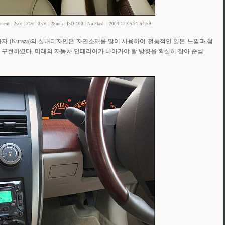
gment
|
2sec
|
F16
|
0EV
|
29mm
|
ISO-100
|
No Flash
|
2004:12:05 21:54:59
 (Kuraza)의 실내디자인은 자연소재를 많이 사용하여 전통적인 일본 느낌과 첨
구현하였다. 미래의 자동차 인테리어가 나아가야 할 방향을 확실히 잡아 준셈.