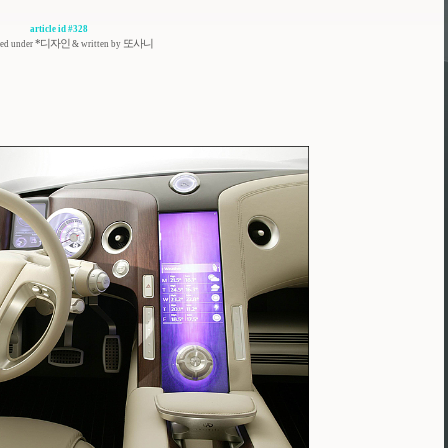
article id #328
*디자인
또사니
zed under
& written by