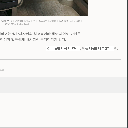
|
Auto W/B
|
1/40sec
|
F4.5
|
F4
|
-0.67EV
|
17mm
|
ISO-400
|
No Flash
|
2004:07:18 16:35:13
테리어는 양산디자인의 최고봉이라 해도 과언이 아닌듯.
적이며 깔끔하게 배치되어 군더더기가 없다.
(
0
)
(
0
)
/328