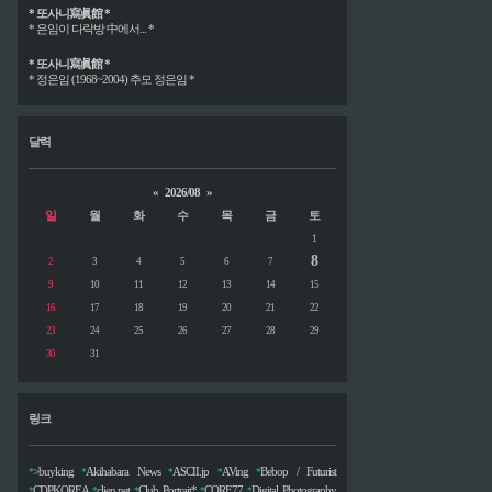
* 또사니寫眞館 *
* 은임이 다락방 中에서... *
* 또사니寫眞館 *
* 정은임 (1968~2004) 추모 정은임 *
달력
«
2026/08
»
일
월
화
수
목
금
토
1
8
2
3
4
5
6
7
9
10
11
12
13
14
15
16
17
18
19
20
21
22
23
24
25
26
27
28
29
30
31
링크
>buyking
Akihabara News
ASCII.jp
AVing
Bebop / Futurist
*
*
*
*
*
CDPKOREA
clien.net
Club Portrait*
CORE77
Digital Photography
*
*
*
*
*