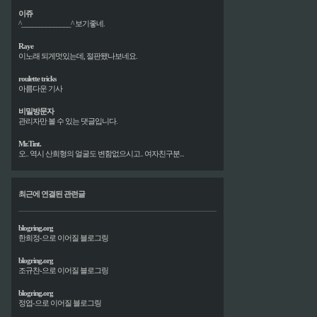
이쥬
^______________^ 보기좋네.
Raye
이노래 되게멋있는데, 절판됐나보네요.
roulette tricks
아름다운 기사
비밀방문자
관리자만 볼 수 있는 댓글입니다.
Mr.Tint.
오.. 역시 산희형의 얼굴도 변함없으시고.. 여자친구분...
최근에 연결된 관련글
blogring.org
한희정-으로 이어질 블로그링
blogring.org
조규찬-으로 이어질 블로그링
blogring.org
정엽-으로 이어질 블로그링