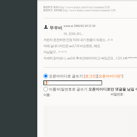
REPLY RSS
http://www.dzain.com/tt/rss/comment/328
REPLY ATOM
http://www.dzain.com/tt/atom/comment/328
wrote at 2006/05/18 22:50
무우비
여...인피니티....
저런차 운전하면 진정 차와 내가 한몸이 되겠소...ㅎㅎ
아래 실내디자인은 sm5,7과 비슷한듯...해요
아님말구...ㅋㅋㅋ
자세히 읽어보니...sm5의 후속인테리어리고 써있군요... // 221.148.***.**
오픈아이디로 글쓰기
[
로그인
][
오픈아이디란?
]
이름/비밀번호로 글쓰기
오픈아이디로만 댓글을 남길 
비밀번호 :
이름 :