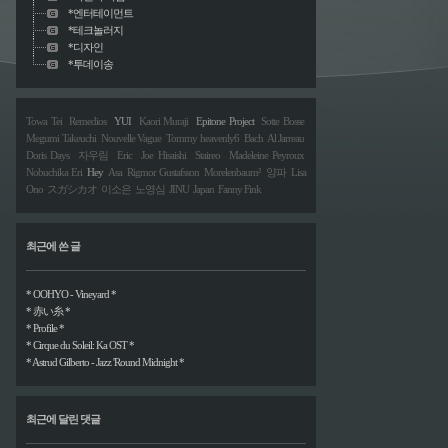
*엔터테이먼트
*테크놀러지
*디자인
*투데이송
Towa Tei
Remedios
YUI
Kaori Muraji
Epitone Project
Sotte Bosse
Megumi Takeuchi
Nouvelle Vague
Tommy heavenly6
Bach
Al Jarreau
Doris Days
자우림
Eric
Joe Hisaishi
Staireo
Madeleine Peyroux
Nobuchika Eri
Hey
Asa
Rigmor Gustafsson
Morelenbaum²
양파
Lisa
Ono
スガシカオ
이소은
노영심
JINU
Japan
Fanny Fink
최근에 쓴 글
* OOHYO - Vineyard *
* 赤い糸 *
* Profile *
* Cirque du Soleil: Ka OST *
* Astrud Gilberto - Jazz 'Round Midnight *
최근에 달린 댓글