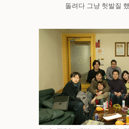
돌려다 그냥 헛발질 했다