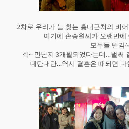
2차로 우리가 늘 찾는 홍대근처의 비
여기에 손승원씨가 오랜만에 
모두들 반김^
헉~ 만난지 3개월되었다는데...벌써 
대단대단...역시 결혼은 때되면 