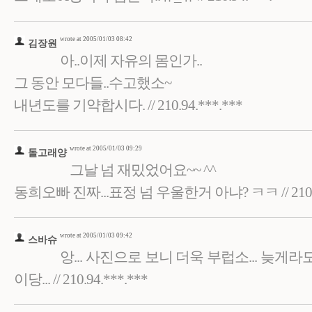
wrote at 2005/01/03 08:42
김장원
아..이제 자유의 몸인가..
그 동안 모다들..수고했소~
내년도를 기약합시다. // 210.94.***.***
wrote at 2005/01/03 09:29
돌고래양
그날 넘 재밌었어요~~ ^^
동희오빠 진짜...표정 넘 우울한거 아냐? ㅋㅋ // 210.94
wrote at 2005/01/03 09:42
스바슈
앙... 사진으로 보니 더욱 부럽소... 늦게라도
이당... // 210.94.***.***