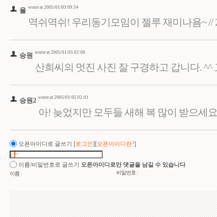
wrote at 2005/01/03 09:54
율
역쉬역쉬! 우리동기모임이 젤루 재미나욤~ // 210.
wrote at 2005/01/05 02:00
승원
산희씨의 멋진 사진 잘 구경하고 갑니다. ^^ 고마워요!
wrote at 2005/01/05 02:01
승원2
아! 늦었지만 모두들 새해 복 많이 받으세요!~ ㅎ /
오픈아이디로 글쓰기
[
로그인
][
오픈아이디란?
]
이름/비밀번호로 글쓰기
오픈아이디로만 댓글을 남길 수 있습니다
비밀번호 :
이름 :