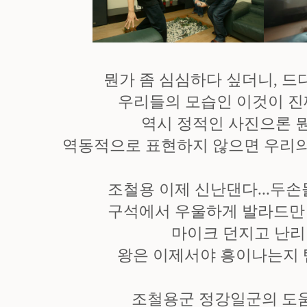
뭔가 좀 심심하다 싶더니, 드디
우리들의 모습인 이것이 진
역시 정적인 사진으론 
역동적으로 표현하지 않으면 우리의
조철용 이제 신난댄다...두손
구석에서 우울하게 발라드만 
마이크 던지고 난리 
왕은 이제서야 흥이나는지 
조철용군 정강일군의 도