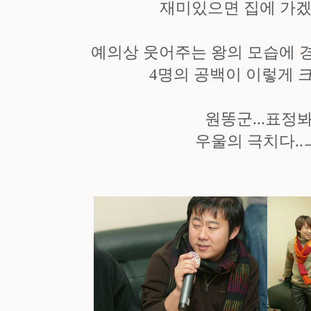
재미있으면 집에 가겠
예의상 웃어주는 왕의 모습에 경
4명의 공백이 이렇게 
원똥군...표정
우울의 극치다..