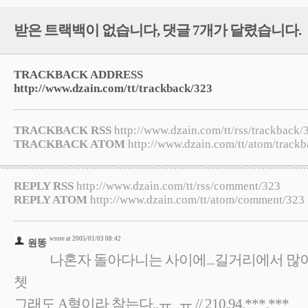
받은 트랙백이 없습니다
,
댓글
7
개가 달렸습니다.
TRACKBACK ADDRESS
http://www.dzain.com/tt/trackback/323
TRACKBACK RSS
http://www.dzain.com/tt/rss/trackback/
TRACKBACK ATOM
http://www.dzain.com/tt/atom/track
REPLY RSS
http://www.dzain.com/tt/rss/comment/323
REPLY ATOM
http://www.dzain.com/tt/atom/comment/323
wrote at 2005/01/03 08:42
원똥
나혼자 돌아다니는 사이에...길거리에서 많
쳇
그래도 A형이라 참는다..ㅠ_ㅠ // 210.94.***.***