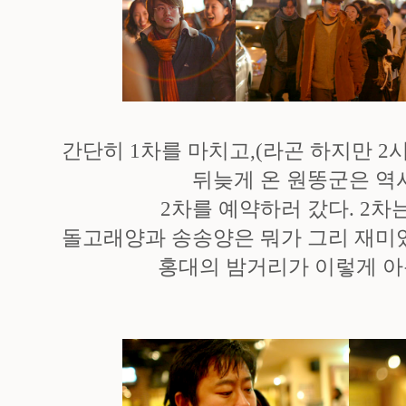
간단히 1차를 마치고,(라곤 하지만 
뒤늦게 온 원똥군은 역
2차를 예약하러 갔다. 2차는
돌고래양과 송송양은 뭐가 그리 재미있
홍대의 밤거리가 이렇게 