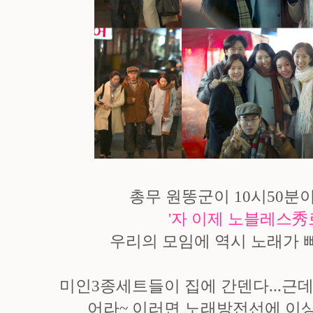
총무 원똥군이 10시50분이
'자 이제 노블레스秀로
우리의 모임에 역시 노래가 빠
미인3종세트들이 집에 간덴다...근
어라~ 이러면 노래방전선에 이상이