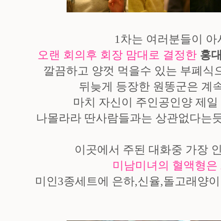
1차는 여러분들이 아
오랜 회의후 회장 맘대로 결정한
홍
깔끔하고 양껏 먹을수 있는 부폐식
뒤늦게 등장한 원똥군은 계속
마치 자신이 주인공인양 제일
나몰라라 딴사람들과는 상관없다는듯 
이곳에서 주된 대화중 가장 
미남미녀의 혈액형은 
미인3종세트에 은하,신율,돌고래양이 