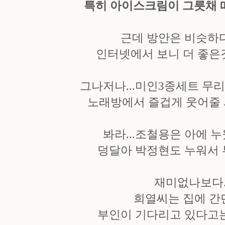
특히 아이스크림이 그릇채 떠
근데 방안은 비슷하다.
인터넷에서 보니 더 좋은것
그나저나...미인3종세트 무리
노래방에서 즐겁게 웃어줄 
봐라...조철용은 아에 누
덩달아 박정현도 누워서 
재미없나보다..
희열씨는 집에 간덴
부인이 기다리고 있다고는