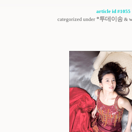
article id #1055
*투데이송
categorized under
& w