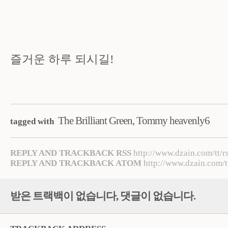
즐거운 하루 되시길!
The Brilliant Green
,
Tommy heavenly6
tagged with
REPLY AND TRACKBACK RSS
http://www.dzain.com/tt/r
REPLY AND TRACKBACK ATOM
http://www.dzain.com/t
받은 트랙백이 없습니다
,
댓글이 없습니다.