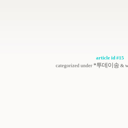
article id #15
*투데이송
categorized under
& w