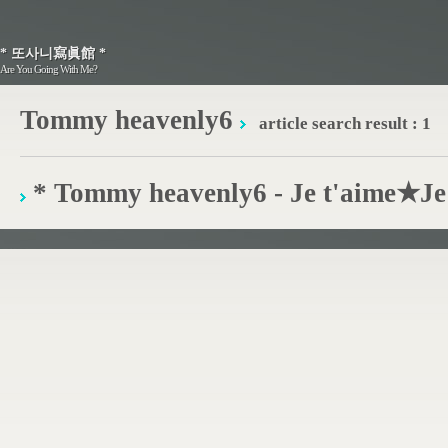
* 또사니寫眞館 *
* 또사니寫眞館 *
Are You Going With Me?
Are You Going With Me?
Tommy heavenly6
article search result : 1
* Tommy heavenly6 - Je t'aime★Je 