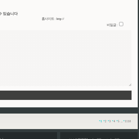
수 있습니다
홈사이트 :
비밀글 :
*
1
*
2
*
3
*
4
*
5
...
*
1110