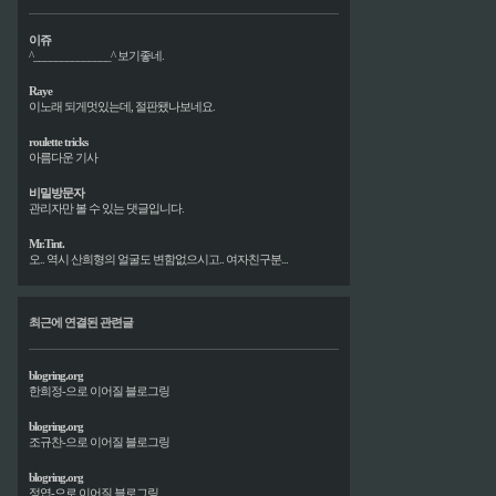
이쥬
^______________^ 보기좋네.
Raye
이노래 되게멋있는데, 절판됐나보네요.
roulette tricks
아름다운 기사
비밀방문자
관리자만 볼 수 있는 댓글입니다.
Mr.Tint.
오.. 역시 산희형의 얼굴도 변함없으시고.. 여자친구분...
최근에 연결된 관련글
blogring.org
한희정-으로 이어질 블로그링
blogring.org
조규찬-으로 이어질 블로그링
blogring.org
정엽-으로 이어질 블로그링