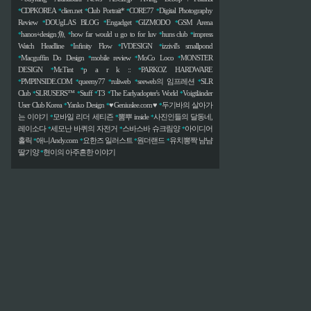
CDPKOREA
clien.net
Club Portrait*
CORE77
Digital Photography
*
*
*
*
*
Review
DOUgLAS BLOG
Engadget
GIZMODO
GSM Arena
*
*
*
*
hanos+design魚
how far would u go to for luv
huns club
impress
*
*
*
*
Watch Headline
Infinity Flow
IVDESIGN
izzivil's smallpond
*
*
*
Macguffin Do Design
mobile review
MoCo Loco
MONSTER
*
*
*
*
DESIGN
Mr.Tint
p a r k ::
PARKOZ HARDWARE
*
*
*
PMPINSIDE.COM
queeny77
ruliweb
seeweb의 임프레션
SLR
*
*
*
*
*
Club
SLRUSERS™
Stuff
T3
The Earlyadopter's World
Voigtländer
*
*
*
*
*
User Club Korea
Yanko Design
♥Geniuslee.com♥
두기바의 살아가
*
*
*
는 이야기
모바일 리더 세티즌
뽐뿌 inside
사진인들의 달동네,
*
*
*
레이소다
세모난 바퀴의 자전거
스바스바 슈크림양
아이디어
*
*
*
홀릭
애니Andy.com
요한즈 일러스트
원더랜드
유치뽕짝 냠냠
*
*
*
*
딸기양
현이의 아주흔한 이야기
*