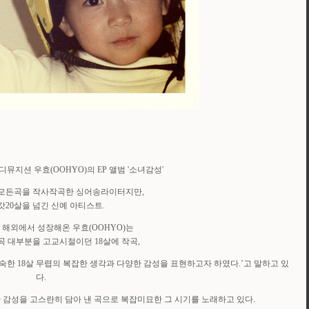
뮤지션 우효(OOHYO)의 EP 앨범 '소녀감성'
모든곡을 작사작곡한 싱어송라이터지만,
갓20살을 넘긴 신예 아티스트.
 해외에서 성장해온 우효(OOHYO)는
곡 대부분을 고교시절이던 18살에 작곡,
숙한 18살 무렵의 복잡한 생각과 다양한 감성을 표현하고자 하였다.’고 말하고 있
다.
리한 감성을 고스란히 담아 낸 곡으로 복잡미묘한 그 시기를 노래하고 있다.