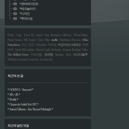
*엔터테이먼트
*테크놀러지
*디자인
*투데이송
Duffy
i-dep
Towa Tei
elope!
Ann Hampton Callaway
House Rulez
Frank Sinatra
MC Sniper
Color Filter
m-flo
Madeleine Peyroux
Mika
Nakashima
지선
연진
Clemetine
자우림
허밍어반스테레오
푸른
새벽
Sarah McLachlan
Electric Light Orchestra
Joaquín Rodrigo Vidre
The Brilliant Green
러브앤팝
정재형
Santana
Bach
미스티블루
Michela Lombardi
Lisa Ono
Scoobie Do
최근에 쓴 글
* OOHYO - Vineyard *
* 赤い糸 *
* Profile *
* Cirque du Soleil: Ka OST *
* Astrud Gilberto - Jazz 'Round Midnight *
최근에 달린 댓글