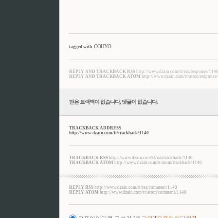
OOHYO
tagged with
REPLY AND TRACKBACK RSS
http://www.dzain.com/tt/rss/response/114
REPLY AND TRACKBACK ATOM
http://www.dzain.com/tt/atom/response
받은 트랙백이 없습니다
,
댓글이 없습니다.
TRACKBACK ADDRESS
http://www.dzain.com/tt/trackback/1140
TRACKBACK RSS
http://www.dzain.com/tt/rss/trackback/1140
TRACKBACK ATOM
http://www.dzain.com/tt/atom/trackback/1140
REPLY RSS
http://www.dzain.com/tt/rss/comment/1140
REPLY ATOM
http://www.dzain.com/tt/atom/comment/1140