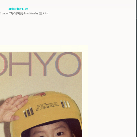
article id #1140
*투데이송
또사니
ed under
& written by