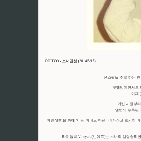
OOHYO - 소녀감성 (2014/5/15)
신스팝을 주로 하는 인디
첫앨범이면서도 
이제 
어린 시절부터
앨범의 수록된 
이번 앨범을 통해 ‘어린 아이도 아닌, 여자라고 보기엔 미
타이틀곡 Vineyard(빈야드)는 소녀의 멜랑꼴