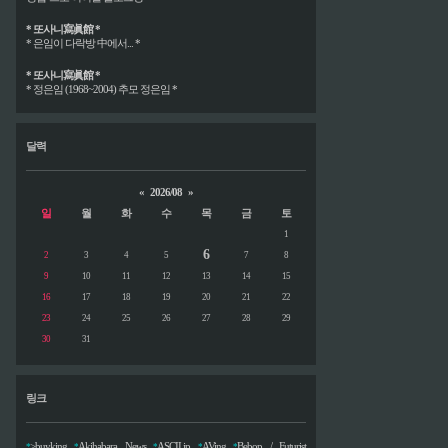
* 또사니寫眞館 *
* 은임이 다락방 中에서... *
* 또사니寫眞館 *
* 정은임 (1968~2004) 추모 정은임 *
달력
«
2026/08
»
일
월
화
수
목
금
토
1
6
2
3
4
5
7
8
9
10
11
12
13
14
15
16
17
18
19
20
21
22
23
24
25
26
27
28
29
30
31
링크
>buyking
Akihabara News
ASCII.jp
AVing
Bebop / Futurist
*
*
*
*
*