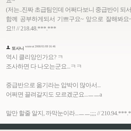
요~
(저는..진짜 초급팀인데 어쩌다보니 중급반이 되서..
함께 공부하게되서 기쁘구요~ 앞으로 잘해봐요~
요!! // 218.48.***.***
wrote at 2008/01/09 16:46
또사니
역시 클리앙인가요? ㅋ
조사하면 다 나오는군요...ㅋㅋ
중급반으로 옮기라는 압박이 많아서...
어쩌면 끌려갈지도 모르겠군요...ㅡㅡa
말만 할줄 알지, 까막눈이라...ㅡㅡ;;;; // 210.94.***.*