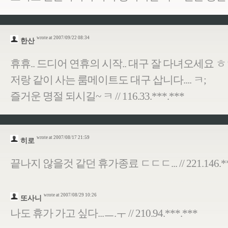
wrote at 2007/09/22 08:34
한산
휴휴.. 드디어 연휴의 시작.. 대구 잘 다녀오세요 
저랑 같이 사는 룸메이트도 대구 삽니다.... ㅋ;
즐거운 명절 되시길~ ㅋ // 116.33.***.***
wrote at 2007/08/17 21:59
히로
끝나지 않을것 같던 휴가종료 ㄷㄷㄷ... // 221.146.**
wrote at 2007/08/29 10:26
또사니
나도 휴가 가고 싶다...ㅡ.ㅜ // 210.94.***.***