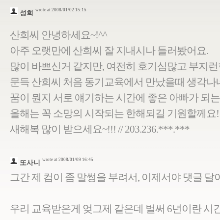
wrote at 2008/01/02 15:15
성희
산희씨 안녕하세요~!^^
아주 오랫만에 산희씨 잘 지내시나 들러봤어요.
많이 바쁘신거 같지만, 여전히 호기심많고 부지런
문득 산희씨 처음 동기교육에서 만났을때 생각나
꿈이 뭔지 서로 얘기하는 시간에 좋은 아빠가 되는거
올해는 꼭 소망의 시작되는 한해되길 기원할께요!
새해복 많이 받으세요~!!! // 203.236.***.***
wrote at 2008/01/09 16:45
또사니
그간 제 컴이 좀 말썽을 부려서, 이제서야 댓글 달
우리 교육받은게 엊그제 같은데 벌써 6년이란 시간