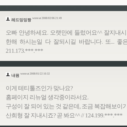
wrote at 2008/02/06 21:49
레드밍밍짱
오빠 안녕하세요. 오랫만에 들렀어요^^ 잘지내시지
한해 하시는일 다 잘되시길 바랍니다. 또... 좋은
211.173.***.***
wrote at 2008/01/22 10:32
내원
이게 테티툴즈인가 맞나요?
홈페이지 리뉴얼 생각중이라서요.
구성이 잘 되어 있는 것 같은데, 조금 복잡해보이기
산희형 잘 지내시죠? 곧 봐요^^ // 124.199.***.***