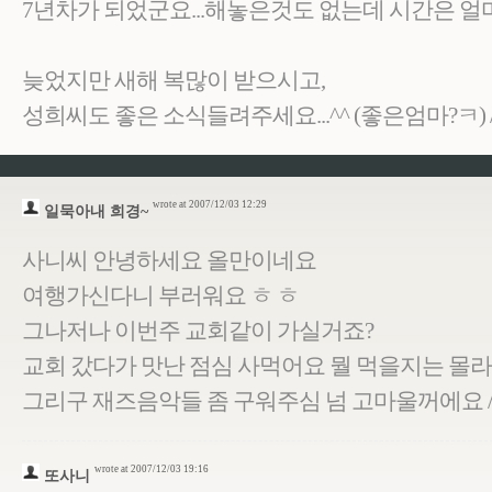
7년차가 되었군요...해놓은것도 없는데 시간은 얼
늦었지만 새해 복많이 받으시고,
성희씨도 좋은 소식들려주세요...^^ (좋은엄마?ㅋ) // 21
wrote at 2007/12/03 12:29
일묵아내 희경~
사니씨 안녕하세요 올만이네요
여행가신다니 부러워요 ㅎ ㅎ
그나저나 이번주 교회같이 가실거죠?
교회 갔다가 맛난 점심 사먹어요 뭘 먹을지는 몰
그리구 재즈음악들 좀 구워주심 넘 고마울꺼에요 // 210.
wrote at 2007/12/03 19:16
또사니