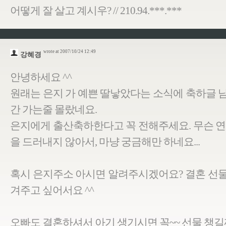
어떻게 잘 살고 계시우? // 210.94.***.***
wrote at 2007/10/24 12:49
강혜경
안녕하세요 ^^
원래는 은지 가 예쁜 딸낳았다는 소식에 축하글 
간 가는줄 몰랐네요.
은지에게 출산축하한다고 꼭 전해주세요. 무슨 연
을 드러내지 않아서, 마냥 궁금해만 하네요...
혹시 은지주소 아시면 알려주시겠어요? 결혼 선
겨주고 싶어서요 ^^
오빠도 결혼하셔서 아기 생기시면 꼭~~ 선물 챙길께요 ^^ /