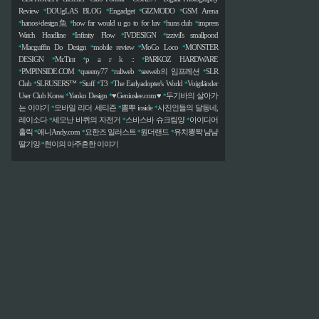
Review
DOUgLAS BLOG
Engadget
GIZMODO
GSM Arena
*
*
*
*
hanos+design魚
how far would u go to for luv
huns club
impress
*
*
*
*
Watch Headline
Infinity Flow
IVDESIGN
izzivil's smallpond
*
*
*
Macguffin Do Design
mobile review
MoCo Loco
MONSTER
*
*
*
*
DESIGN
Mr.Tint
p a r k ::
PARKOZ HARDWARE
*
*
*
PMPINSIDE.COM
queeny77
ruliweb
seeweb의 임프레션
SLR
*
*
*
*
*
Club
SLRUSERS™
Stuff
T3
The Earlyadopter's World
Voigtländer
*
*
*
*
*
User Club Korea
Yanko Design
♥Geniuslee.com♥
두기바의 살아가
*
*
*
는 이야기
모바일 리더 세티즌
뽐뿌 inside
사진인들의 달동네,
*
*
*
레이소다
세모난 바퀴의 자전거
스바스바 슈크림양
아이디어
*
*
*
홀릭
애니Andy.com
요한즈 일러스트
원더랜드
유치뽕짝 냠냠
*
*
*
*
딸기양
현이의 아주흔한 이야기
*