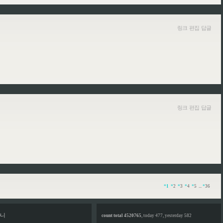
링크
편집
답글
링크
편집
답글
*
1
*
2
*
3
*
4
*
5
...
*
36
니
count total 4520765
, today 477, yesterday 582