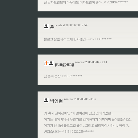
난 남자보컬보다 아무래도 여자보컬이 좋아...ㅎ // 210.94.***.***
wrote at 2008/06/30 12:54
훈
블로그 살렸네.^^ 그제 반가웠엉~~ // 121.135.***.***
wrote at 2008/05/04 22:01
pungpung
님 쫌 재섭삼. // 210.97.***.***
wrote at 2008/03/06 20:36
박영현
앗. 혹시 산희선배님? 저 얼마전에 점심 얻어먹었던...
여기는 네이버에서 무언가를 검색하다가 어찌어찌 들어왔는데요...
여기가 선배님 블로그일 줄은... 그리고 클리앙이시라니... 어이쿠..
반갑습니다~ ^^ 히히. // 222.239.***.***