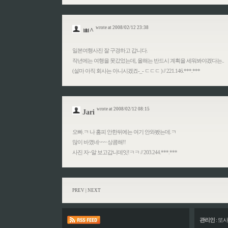
wrote at 2008/02/12 23:38
ㅃ^
일본여행사진 잘 구경하고 갑니다.
작년에는 여행을 못갔었는데, 올해는 반드시 계획을 세워봐야겠다는..
(설마 아직 회사는 아니시겠죠-_- ㄷㄷㄷ ) // 221.146.***.***
wrote at 2008/02/12 08:15
Jari
오빠.ㅋ 나 홈피 안한뒤에는 여기 안와봤는데.ㅋ
많이 바꼈네~~~ 상콤해!!
사진 자~알 보고갑니데잇!ㅋㅋ // 203.244.***.***
PREV
|
NEXT
관리인
:
또사