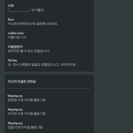
이쥬
^______________^ 보기좋네.
Raye
이노래 되게멋있는데, 절판됐나보네요.
roulette tricks
아름다운 기사
비밀방문자
관리자만 볼 수 있는 댓글입니다.
Mr.Tint.
오.. 역시 산희형의 얼굴도 변함없으시고.. 여자친구분...
최근에 연결된 관련글
blogring.org
한희정-으로 이어질 블로그링
blogring.org
조규찬-으로 이어질 블로그링
blogring.org
정엽-으로 이어질 블로그링