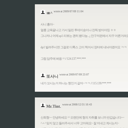
wrote at 2009/07/09 11:04
ㅃ^
사니 횽아~
얼릉 교육끝나고 가서 밀린 투데이송이나 잔뜩 받아야징 ㅎㅎ
그나저나 어제 ep1 리뷰는 괜히 봤다능...;; 안구저편에서 자꾸 어른거려
dp1 빌려주시면 그걸로 디룩스 고이 찍어서 장터에 내놔야겠어요 ㅋㅋ
그럼 담주에 봐용 ^^ // 124.137.***.***
wrote at 2009/07/09 23:07
또사니
내가 꼬시는거 하나는 짱인거 같어~ㅋㅋ // 115.139.***.***
wrote at 2008/12/31 10:43
Mr.Tint.
산희형~~ 안녕하세요 ^^ 오랜만에 형의 자취를 보니까 반갑습니다~~
^ㅅ^ 잊지 않고 들러주셔서 너무 고마워요~ 잘 지내고 계시는지~