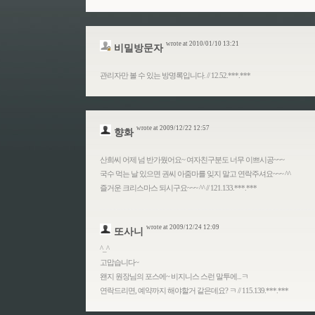
wrote at 2010/01/10 13:21
비밀방문자
관리자만 볼 수 있는 방명록입니다. // 12.52.***.***
wrote at 2009/12/22 12:57
향화
산희씨 어제 넘 반가웠어요~ 여자친구분도 너무 이쁘시공~~~
국수 먹는 날 있으면 권씨 아줌마를 잊지 말고 연락주셔요~~~ ^^
즐거운 크리스마스 되시구요~~~ ^^ // 121.133.***.***
wrote at 2009/12/24 12:09
또사니
^_^
고맙습니다~
왠지 원장님의 포스에~ 비지니스 스런 말투에...ㅋ
연락드리면, 예약까지 해야할거 같은데요? ㅋ // 115.139.***.***