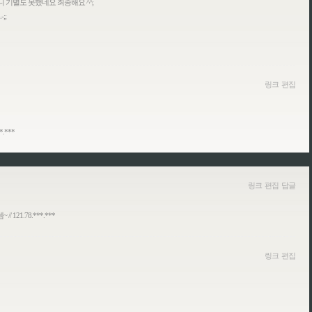
 기별도 못했네요 죄송해요 ^^;
;;
링크
편집
.***
링크
편집
답글
21.78.***.***
링크
편집