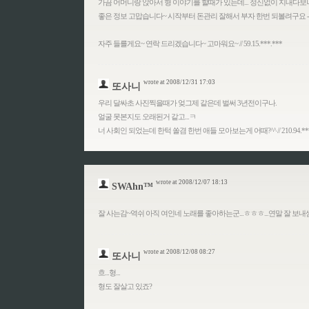
가끔 어머니랑 앉아서 형 이야기를 할때가 있는데... 정신없이 지내다보니
좋은 정보 고맙습니다~ 시작부터 돈관리 잘해서 부자 한번 되볼려구요 -.-
자주 들를게요~ 연락 드리겠습니다~ 고마워요~ // 59.15.***.***
wrote at 2008/12/31 17:03
또사니
우리 달싸초 사진찍을때가 엊그제 같은데 벌써 3년전이구나.
얼굴 못본지도 오래된거 같고...ㅋ
너 사회인 되었는데 한턱 쏠겸 한번 애들 모아보는게 어때?^^ // 210.94.***
wrote at 2008/12/07 18:13
SWAhn™
잘 사는감~역쉬 아직 여인네 노래를 좋아하는군...ㅎㅎㅎ...연말 잘 보내셈~ // 1
wrote at 2008/12/08 08:27
또사니
흐...형...
형도 잘살고 있죠?