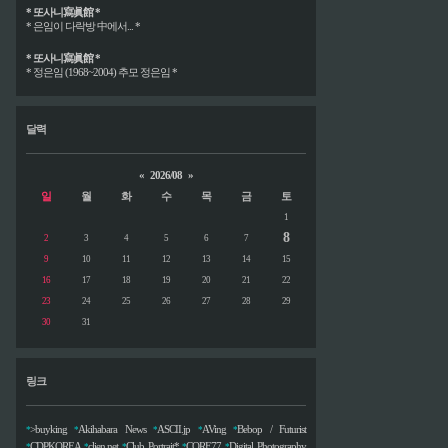
* 또사니寫眞館 *
* 은임이 다락방 中에서... *
* 또사니寫眞館 *
* 정은임 (1968~2004) 추모 정은임 *
달력
«
2026/08
»
일
월
화
수
목
금
토
1
8
2
3
4
5
6
7
9
10
11
12
13
14
15
16
17
18
19
20
21
22
23
24
25
26
27
28
29
30
31
링크
>buyking
Akihabara News
ASCII.jp
AVing
Bebop / Futurist
*
*
*
*
*
CDPKOREA
clien.net
Club Portrait*
CORE77
Digital Photography
*
*
*
*
*