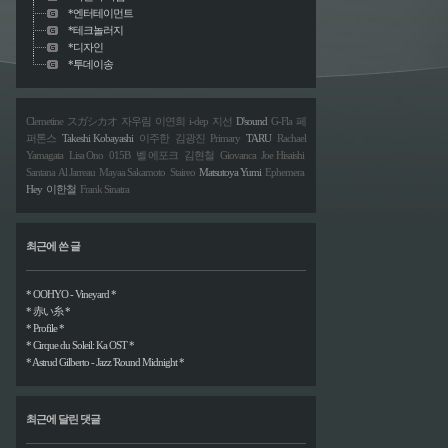
*엔터테이먼트
*테크놀러지
*디자인
*투데이송
Clemetine
スガシカオ
자우림
이연희
i-dep
지선
D'sound
G-Fla
페
퍼톤스
Takeshi Kobayashi
이주한
김광진
Primary
TARU
Rachael
Yamagata
Lisa Ono
015B
벨 에포크
김현철
Giovanca
Joe Hisaishi
Santana
Al Jarreau
Mayaa Sakamoto
Staireo
Matsutoya Yumi
Ephemera
Hey
이한철
Frank Sinatra
최근에 쓴 글
* OOHYO - Vineyard *
* 赤い糸 *
* Profile *
* Cirque du Soleil: Ka OST *
* Astrud Gilberto - Jazz 'Round Midnight *
최근에 달린 댓글