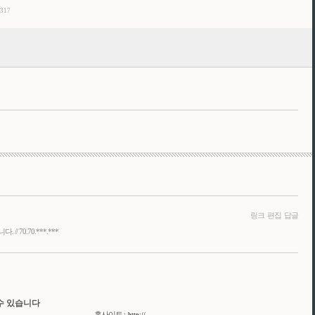
/317
링크
편집
답글
 70.70.***.***
수 있습니다
홈사이트 :