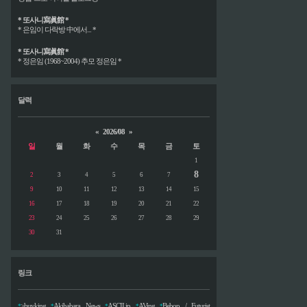
* 또사니寫眞館 *
* 은임이 다락방 中에서... *
* 또사니寫眞館 *
* 정은임 (1968~2004) 추모 정은임 *
달력
«
2026/08
»
일
월
화
수
목
금
토
1
8
2
3
4
5
6
7
9
10
11
12
13
14
15
16
17
18
19
20
21
22
23
24
25
26
27
28
29
30
31
링크
>buyking
Akihabara News
ASCII.jp
AVing
Bebop / Futurist
*
*
*
*
*