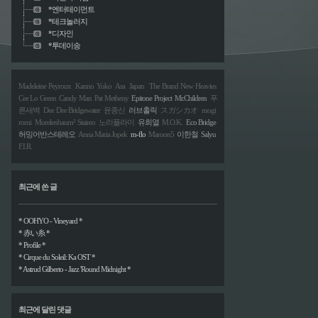
*엔터테이먼트
*테크놀러지
*디자인
*투데이송
Madeleine Peyroux
Kanno Yoko
Asa
Japan
The Brand New Heavies
Cee Lo Green
Candy Man
Pat Metheny
Epitone Project
Mr.Children
푸
른새벽
Dee Dee Bridgewater
윤종신
러브홀릭
スガシカオ
mogi
romi
Morelenbaum²
Staireo
노리플라이
유희열
M.O.K.
Eco Bridge
허밍어반스테레오
Anna Maria Jopek
m-flo
Maroon5
이한철
Salyu
F.I.R.
최근에 쓴 글
* OOHYO - Vineyard *
* 赤い糸 *
* Profile *
* Cirque du Soleil: Ka OST *
* Astrud Gilberto - Jazz 'Round Midnight *
최근에 달린 댓글