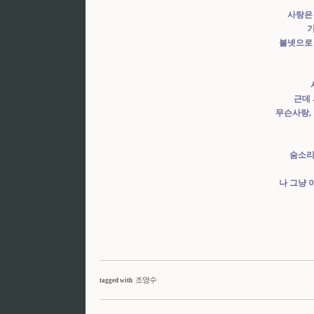
사랑은
볼넷으로 
근데
무슨사랑,
숨소리
나 그냥 
조영수
tagged with