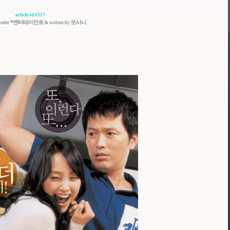
article id #317
*엔터테이먼트
또사니
under
& written by