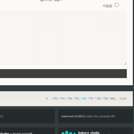
비밀글 :
*
1
...
*
792
*
793
*
794
*
795
*
796
*
797
*
798
*
799
*
800
...
*
1110
니
count total 4520622
, today 334, yesterday 582