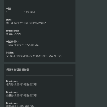
이쥬
^______________^ 보기좋네.
Raye
이노래 되게멋있는데, 절판됐나보네요.
roulette tricks
아름다운 기사
비밀방문자
관리자만 볼 수 있는 댓글입니다.
Mr.Tint.
오.. 역시 산희형의 얼굴도 변함없으시고.. 여자친구분...
최근에 연결된 관련글
blogring.org
한희정-으로 이어질 블로그링
blogring.org
조규찬-으로 이어질 블로그링
blogring.org
정엽-으로 이어질 블로그링