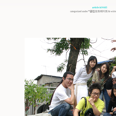
article id #443
*클럽포트레이트
categorized under
& writt