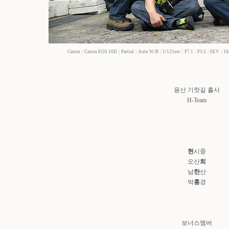
Canon
|
Canon EOS 10D
|
Partial
|
Auto W/B
|
1/125sec
|
F7.1
|
F3.5
|
0EV
|
1
용산 기찻길 출사
H-Team
현
시중
오산
희
남
한
산
박
홍
경
보너스멤버